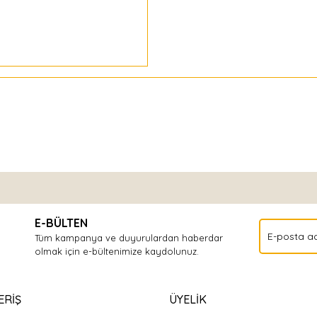
Bu ürüne ilk yorumu siz yapın!
E-BÜLTEN
Yorum Yaz
Tüm kampanya ve duyurulardan haberdar
olmak için e-bültenimize kaydolunuz.
ERİŞ
ÜYELİK