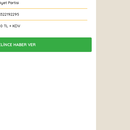
iyet Partisi
1322192295
00 TL + KDV
ELİNCE HABER VER
 Et
Yorum Yaz