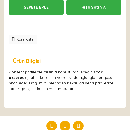
SEPETE EKLE
Hızlı Satın Al
Karşılaştır
Ürün Bilgisi
Yorumlar
Konsept partilerde tarzınızı konuşturabileceğiniz
taç
aksesuarı
, rahat kullanımı ve renkli detaylarıyla her yaşa
hitap eder. Doğum günlerinden bekarlığa veda partilerine
kadar geniş bir kullanım alanı sunar.
Bu ürüne ilk yorumu siz yapın!