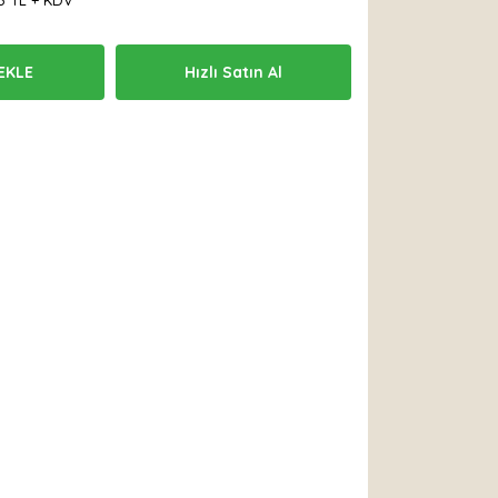
3 TL + KDV
EKLE
Hızlı Satın Al
 Et
Yorum Yaz