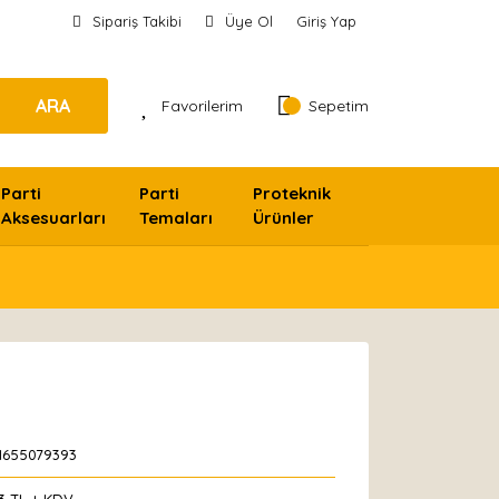
Sipariş Takibi
Üye Ol
Giriş Yap
ARA
Favorilerim
Sepetim
Parti
Parti
Proteknik
Aksesuarları
Temaları
Ürünler
1655079393