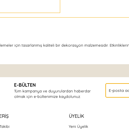
meler için tasarlanmış kaliteli bir dekorasyon malzemesidir. Etkinliklerin
Bu ürüne ilk yorumu siz yapın!
E-BÜLTEN
Yorum Yaz
Tüm kampanya ve duyurulardan haberdar
olmak için e-bültenimize kaydolunuz.
ERİŞ
ÜYELİK
Takibi
Yeni Üyelik