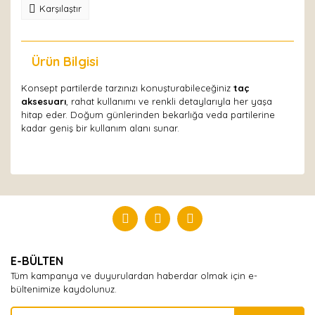
Karşılaştır
Ürün Bilgisi
Yorumlar
Konsept partilerde tarzınızı konuşturabileceğiniz
taç
aksesuarı
, rahat kullanımı ve renkli detaylarıyla her yaşa
hitap eder. Doğum günlerinden bekarlığa veda partilerine
kadar geniş bir kullanım alanı sunar.
Bu ürüne ilk yorumu siz yapın!
Yorum Yaz
E-BÜLTEN
Tüm kampanya ve duyurulardan haberdar olmak için e-
bültenimize kaydolunuz.