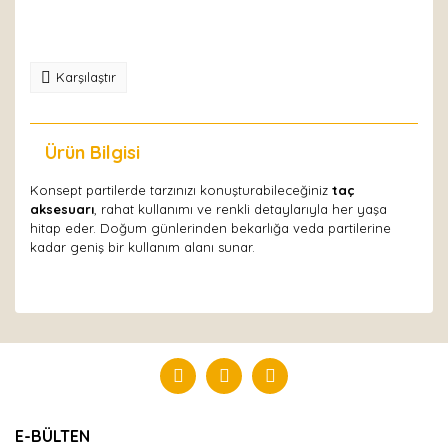
Karşılaştır
Ürün Bilgisi
Yorumlar
Konsept partilerde tarzınızı konuşturabileceğiniz
taç
aksesuarı
, rahat kullanımı ve renkli detaylarıyla her yaşa
hitap eder. Doğum günlerinden bekarlığa veda partilerine
kadar geniş bir kullanım alanı sunar.
Bu ürüne ilk yorumu siz yapın!
Yorum Yaz
E-BÜLTEN