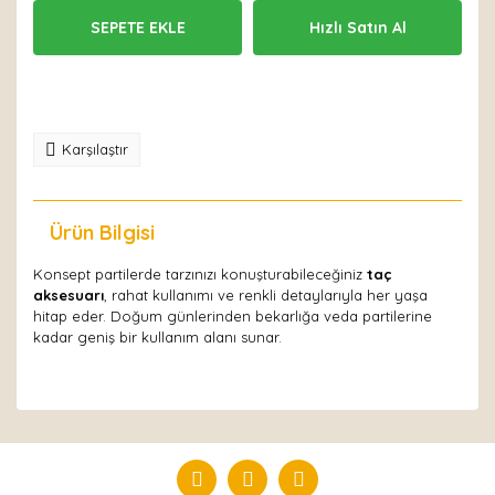
SEPETE EKLE
Hızlı Satın Al
Karşılaştır
Ürün Bilgisi
Yorumlar
Konsept partilerde tarzınızı konuşturabileceğiniz
taç
aksesuarı
, rahat kullanımı ve renkli detaylarıyla her yaşa
hitap eder. Doğum günlerinden bekarlığa veda partilerine
kadar geniş bir kullanım alanı sunar.
Bu ürüne ilk yorumu siz yapın!