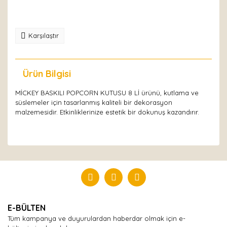
Karşılaştır
Ürün Bilgisi
Yorumlar
MİCKEY BASKILI POPCORN KUTUSU 8 Lİ ürünü, kutlama ve
süslemeler için tasarlanmış kaliteli bir dekorasyon
malzemesidir. Etkinliklerinize estetik bir dokunuş kazandırır.
Bu ürüne ilk yorumu siz yapın!
Yorum Yaz
E-BÜLTEN
Tüm kampanya ve duyurulardan haberdar olmak için e-