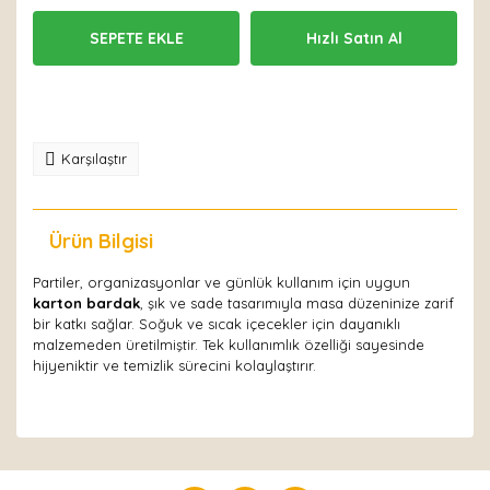
SEPETE EKLE
Hızlı Satın Al
Karşılaştır
Ürün Bilgisi
Yorumlar
Partiler, organizasyonlar ve günlük kullanım için uygun
karton bardak
, şık ve sade tasarımıyla masa düzeninize zarif
bir katkı sağlar. Soğuk ve sıcak içecekler için dayanıklı
malzemeden üretilmiştir. Tek kullanımlık özelliği sayesinde
hijyeniktir ve temizlik sürecini kolaylaştırır.
Bu ürüne ilk yorumu siz yapın!