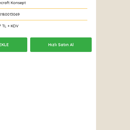
ecraft Konsept
0180013069
7 TL + KDV
EKLE
Hızlı Satın Al
 Et
Yorum Yaz