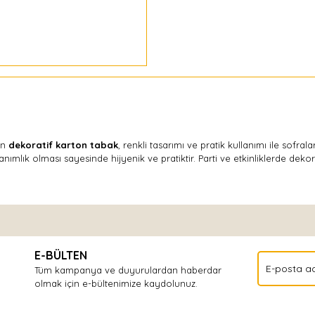
un
dekoratif karton tabak
, renkli tasarımı ve pratik kullanımı ile sofra
lanımlık olması sayesinde hijyenik ve pratiktir. Parti ve etkinliklerde dekor
Bu ürüne ilk yorumu siz yapın!
E-BÜLTEN
Yorum Yaz
Tüm kampanya ve duyurulardan haberdar
olmak için e-bültenimize kaydolunuz.