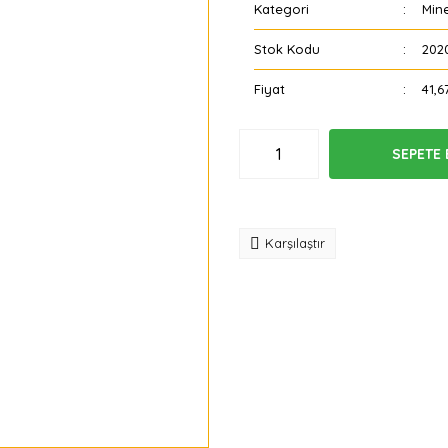
Kategori
Min
Stok Kodu
202
Fiyat
41,6
SEPETE 
Tavsiye
Karşılaştır