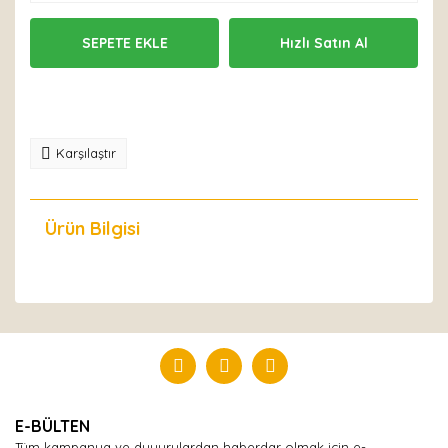
SEPETE EKLE
Hızlı Satın Al
Karşılaştır
Ürün Bilgisi
Yorumlar
Bu ürüne ilk yorumu siz yapın!
Yorum Yaz
E-BÜLTEN
Tüm kampanya ve duyurulardan haberdar olmak için e-