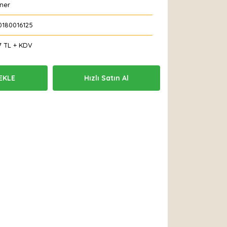
ner
0180016125
7 TL + KDV
EKLE
Hızlı Satın Al
 Et
Yorum Yaz