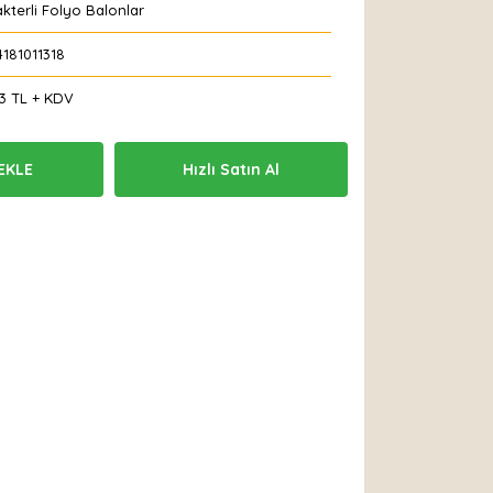
kterli Folyo Balonlar
181011318
33 TL + KDV
EKLE
Hızlı Satın Al
 Et
Yorum Yaz