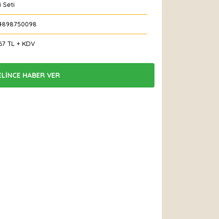
i Seti
4898750098
67 TL + KDV
ELİNCE HABER VER
 Et
Yorum Yaz