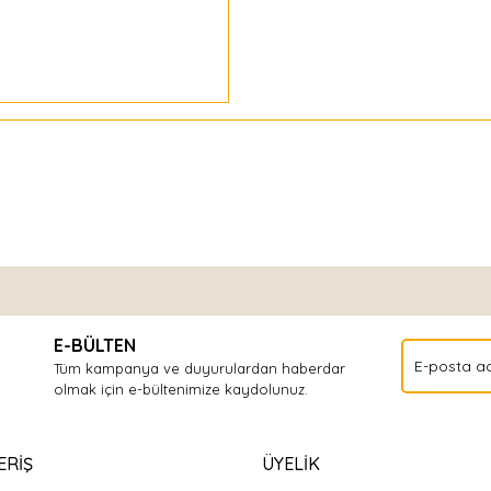
Bu ürüne ilk yorumu siz yapın!
E-BÜLTEN
Yorum Yaz
Tüm kampanya ve duyurulardan haberdar
olmak için e-bültenimize kaydolunuz.
ERİŞ
ÜYELİK