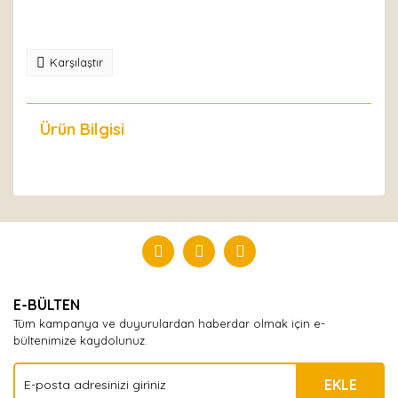
Karşılaştır
Ürün Bilgisi
Yorumlar
Bu ürüne ilk yorumu siz yapın!
Yorum Yaz
E-BÜLTEN
Tüm kampanya ve duyurulardan haberdar olmak için e-
bültenimize kaydolunuz.
EKLE