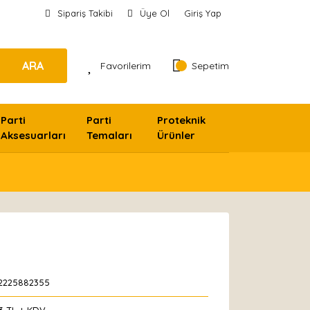
Sipariş Takibi
Üye Ol
Giriş Yap
ARA
Favorilerim
Sepetim
Parti
Parti
Proteknik
Aksesuarları
Temaları
Ürünler
2225882355