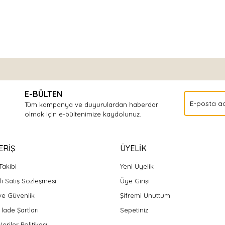
Bu ürüne ilk yorumu siz yapın!
E-BÜLTEN
Yorum Yaz
Tüm kampanya ve duyurulardan haberdar
olmak için e-bültenimize kaydolunuz.
ERİŞ
ÜYELİK
Takibi
Yeni Üyelik
i Satış Sözleşmesi
Üye Girişi
 ve Güvenlik
Şifremi Unuttum
 İade Şartları
Sepetiniz
Veriler Politikası