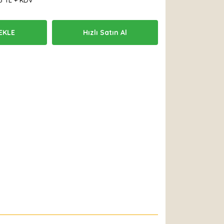
3 TL + KDV
EKLE
Hızlı Satın Al
 Et
Yorum Yaz