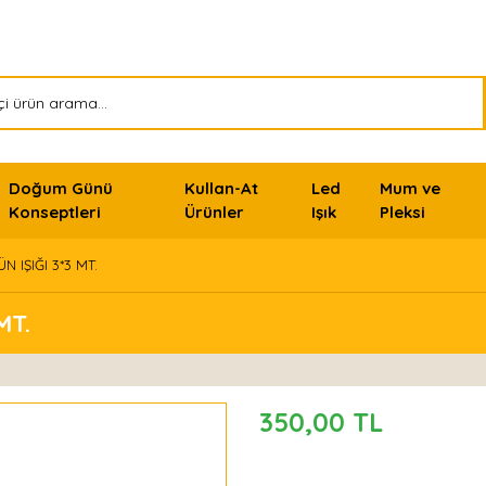
Doğum Günü
Kullan-At
Led
Mum ve
Konseptleri
Ürünler
Işık
Pleksi
N IŞIĞI 3*3 MT.
MT.
350,00 TL