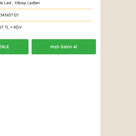
de Led
,
Yılbaşı Ledleri
2343637121
67 TL + KDV
EKLE
Hızlı Satın Al
 Et
Yorum Yaz