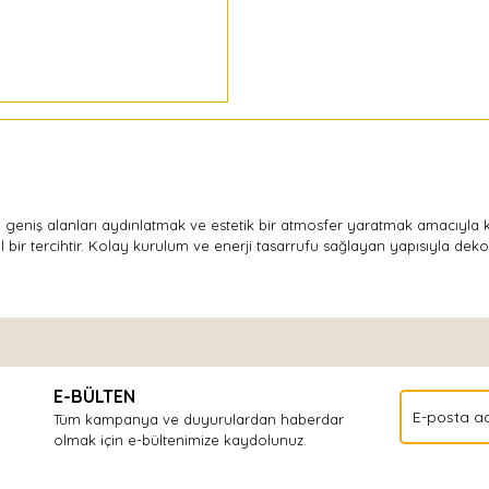
, geniş alanları aydınlatmak ve estetik bir atmosfer yaratmak amacıyla k
ir tercihtir. Kolay kurulum ve enerji tasarrufu sağlayan yapısıyla dek
Bu ürüne ilk yorumu siz yapın!
E-BÜLTEN
Yorum Yaz
Tüm kampanya ve duyurulardan haberdar
olmak için e-bültenimize kaydolunuz.