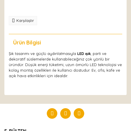
Karşılaştır
Ürün Bilgisi
Yorumlar
Şık tasarımı ve güçlü aydınlatmasıyla
LED ışık
, parti ve
dekoratif süslemelerde kullanabileceğiniz çok yönlü bir
üründür. Düşük enerji tüketimi, uzun ömürlü LED teknolojisi ve
kolay montaj özellikleri ile kullanıcı dostudur. Ev, ofis, kafe ve
açık hava etkinlikleri için idealdir.
Bu ürüne ilk yorumu siz yapın!
Yorum Yaz