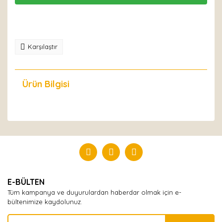
Karşılaştır
Ürün Bilgisi
Yorumlar
Bu ürüne ilk yorumu siz yapın!
Yorum Yaz
E-BÜLTEN
Tüm kampanya ve duyurulardan haberdar olmak için e-
bültenimize kaydolunuz.