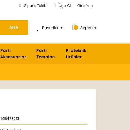
Sipariş Takibi
Üye Ol
Giriş Yap
ARA
Favorilerim
Sepetim
Parti
Parti
Proteknik
Aksesuarları
Temaları
Ürünler
5658478213