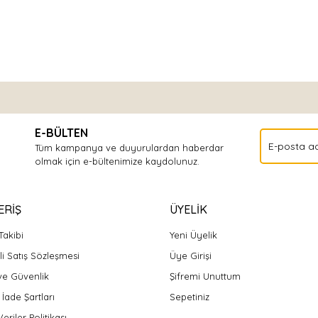
Bu ürüne ilk yorumu siz yapın!
E-BÜLTEN
Yorum Yaz
Tüm kampanya ve duyurulardan haberdar
olmak için e-bültenimize kaydolunuz.
ERİŞ
ÜYELİK
Takibi
Yeni Üyelik
i Satış Sözleşmesi
Üye Girişi
 ve Güvenlik
Şifremi Unuttum
 İade Şartları
Sepetiniz
Veriler Politikası