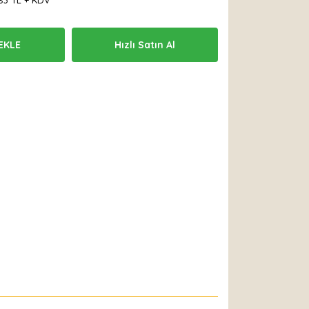
83 TL + KDV
EKLE
Hızlı Satın Al
 Et
Yorum Yaz