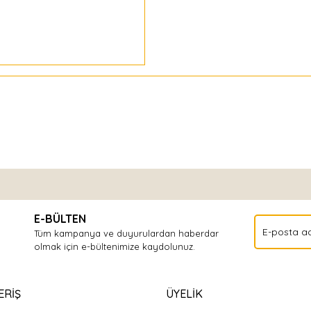
Bu ürüne ilk yorumu siz yapın!
E-BÜLTEN
Yorum Yaz
Tüm kampanya ve duyurulardan haberdar
olmak için e-bültenimize kaydolunuz.
ERİŞ
ÜYELİK