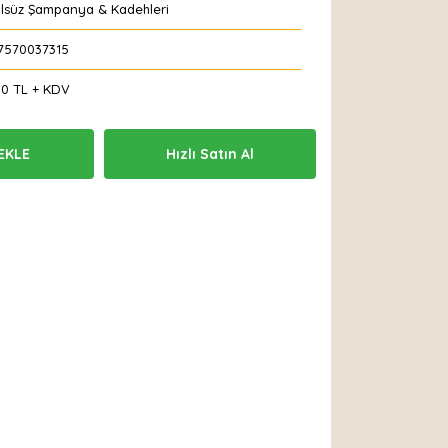
olsüz Şampanya & Kadehleri
7570037315
00 TL + KDV
EKLE
Hızlı Satın Al
 Et
Yorum Yaz