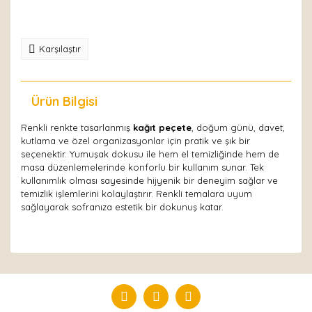
Karşılaştır
Ürün Bilgisi
Yorumlar
Renkli renkte tasarlanmış
kağıt peçete
, doğum günü, davet,
kutlama ve özel organizasyonlar için pratik ve şık bir
seçenektir. Yumuşak dokusu ile hem el temizliğinde hem de
masa düzenlemelerinde konforlu bir kullanım sunar. Tek
kullanımlık olması sayesinde hijyenik bir deneyim sağlar ve
temizlik işlemlerini kolaylaştırır. Renkli temalara uyum
sağlayarak sofranıza estetik bir dokunuş katar.
Bu ürüne ilk yorumu siz yapın!