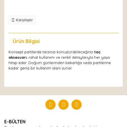
Karşılaştır
Ürün Bilgisi
Yorumlar
Konsept partilerde tarzınızı konuşturabileceğiniz
taç
aksesuarı
, rahat kullanımı ve renkli detaylarıyla her yaşa
hitap eder. Doğum günlerinden bekarlığa veda partilerine
kadar geniş bir kullanım alanı sunar.
Bu ürüne ilk yorumu siz yapın!
Yorum Yaz
E-BÜLTEN