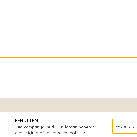
Bu ürüne ilk yorumu siz yapın!
E-BÜLTEN
Yorum Yaz
Tüm kampanya ve duyurulardan haberdar
olmak için e-bültenimize kaydolunuz.