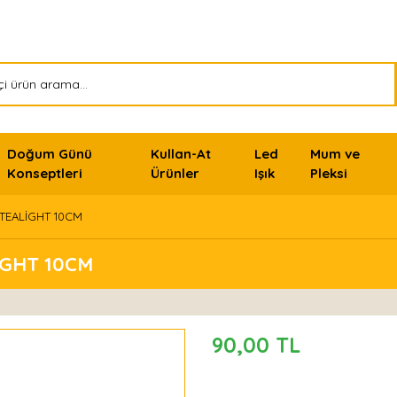
Doğum Günü
Kullan-At
Led
Mum ve
Konseptleri
Ürünler
Işık
Pleksi
TEALİGHT 10CM
GHT 10CM
90,00 TL