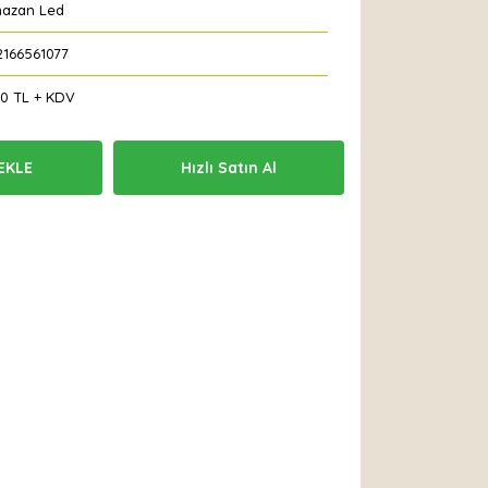
azan Led
2166561077
00 TL + KDV
EKLE
Hızlı Satın Al
 Et
Yorum Yaz