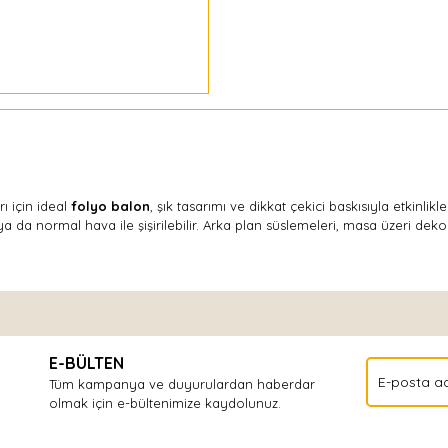
 için ideal
folyo balon
, şık tasarımı ve dikkat çekici baskısıyla etkinlik
da normal hava ile şişirilebilir. Arka plan süslemeleri, masa üzeri dekor
Bu ürüne ilk yorumu siz yapın!
E-BÜLTEN
Yorum Yaz
Tüm kampanya ve duyurulardan haberdar
olmak için e-bültenimize kaydolunuz.