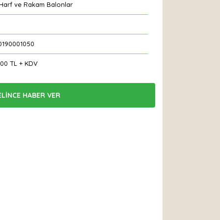
 Harf ve Rakam Balonlar
0190001050
,00 TL + KDV
ELİNCE HABER VER
 Et
Yorum Yaz