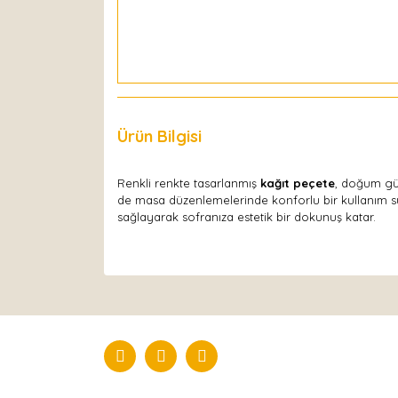
Ürün Bilgisi
Yorumlar
Renkli renkte tasarlanmış
kağıt peçete
, doğum gün
de masa düzenlemelerinde konforlu bir kullanım suna
sağlayarak sofranıza estetik bir dokunuş katar.