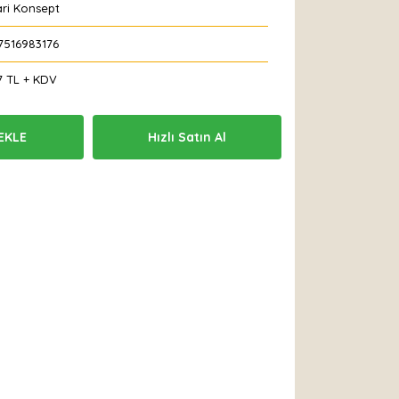
ari Konsept
7516983176
7 TL + KDV
EKLE
Hızlı Satın Al
 Et
Yorum Yaz