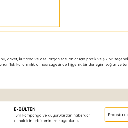
ü, davet, kutlama ve özel organizasyonlar için pratik ve şık bir seçene
r. Tek kullanımlık olması sayesinde hijyenik bir deneyim sağlar ve temiz
Bu ürüne ilk yorumu siz yapın!
E-BÜLTEN
Yorum Yaz
Tüm kampanya ve duyurulardan haberdar
olmak için e-bültenimize kaydolunuz.