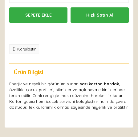
SEPETE EKLE
Hızlı Satın Al
Karşılaştır
Ürün Bilgisi
Yorumlar
Enerjik ve neşeli bir görünüm sunan
sarı karton bardak
,
özellikle çocuk partileri, piknikler ve açık hava etkinliklerinde
tercih edilir. Canlı rengiyle masa düzenine hareketlilik katar.
Karton yapısı hem içecek servisini kolaylaştırır hem de çevre
dostudur. Tek kullanımlık olması sayesinde hijyenik ve pratiktir.
Bu ürüne ilk yorumu siz yapın!