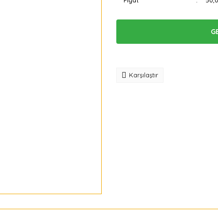
Fiyat
50,
G
Tavsiye
Karşılaştır