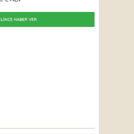
00 TL + KDV
ELİNCE HABER VER
 Et
Yorum Yaz