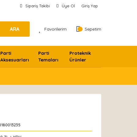
Sipariş Takibi
Üye Ol
Giriş Yap
ARA
Favorilerim
Sepetim
Parti
Parti
Proteknik
Aksesuarları
Temaları
Ürünler
0180013235