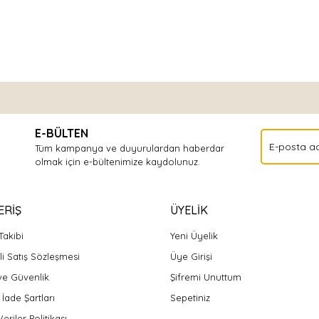
Bu ürüne ilk yorumu siz yapın!
E-BÜLTEN
Yorum Yaz
Tüm kampanya ve duyurulardan haberdar
olmak için e-bültenimize kaydolunuz.
ERİŞ
ÜYELİK
Takibi
Yeni Üyelik
i Satış Sözleşmesi
Üye Girişi
 ve Güvenlik
Şifremi Unuttum
 İade Şartları
Sepetiniz
Veriler Politikası