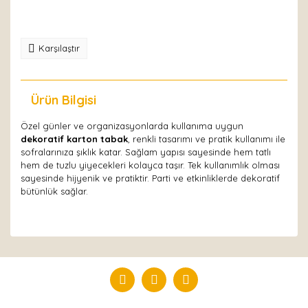
Karşılaştır
Ürün Bilgisi
Yorumlar
Özel günler ve organizasyonlarda kullanıma uygun
dekoratif karton tabak
, renkli tasarımı ve pratik kullanımı ile
sofralarınıza şıklık katar. Sağlam yapısı sayesinde hem tatlı
hem de tuzlu yiyecekleri kolayca taşır. Tek kullanımlık olması
sayesinde hijyenik ve pratiktir. Parti ve etkinliklerde dekoratif
bütünlük sağlar.
Bu ürüne ilk yorumu siz yapın!
Yorum Yaz