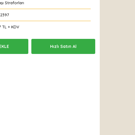
aşı Straforları
22397
7 TL + KDV
EKLE
Hızlı Satın Al
 Et
Yorum Yaz