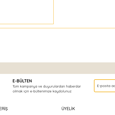
Bu ürüne ilk yorumu siz yapın!
E-BÜLTEN
Yorum Yaz
Tüm kampanya ve duyurulardan haberdar
olmak için e-bültenimize kaydolunuz.
ERİŞ
ÜYELİK