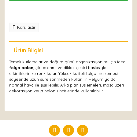
Karşılaştır
Ürün Bilgisi
Yorumlar
Temalı kutlamalar ve doğum günü organizasyonları için ideal
folyo balon
, şık tasarımı ve dikkat çekici baskısıyla
etkinliklerinize renk katar. Yüksek kaliteli folyo malzemesi
sayesinde uzun süre sönmeden kullanılır. Helyum ya da
normal hava ile şişirilebilir. Arka plan süslemeleri, masa üzeri
dekorasyon veya balon zincirlerinde kullanılabilir.
Bu ürüne ilk yorumu siz yapın!