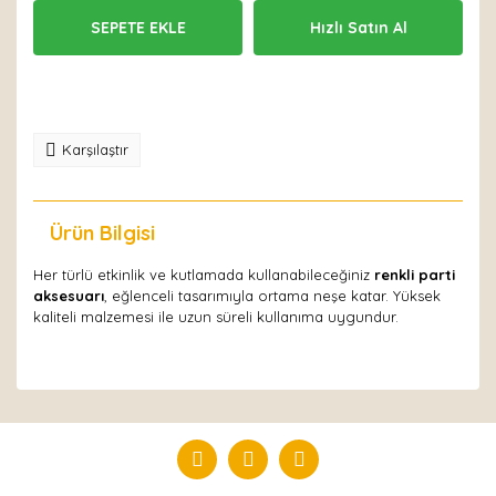
SEPETE EKLE
Hızlı Satın Al
Karşılaştır
Ürün Bilgisi
Yorumlar
Her türlü etkinlik ve kutlamada kullanabileceğiniz
renkli parti
aksesuarı
, eğlenceli tasarımıyla ortama neşe katar. Yüksek
kaliteli malzemesi ile uzun süreli kullanıma uygundur.
Bu ürüne ilk yorumu siz yapın!
Yorum Yaz