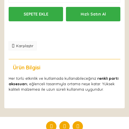
SEPETE EKLE
Hızlı Satın Al
Karşılaştır
Ürün Bilgisi
Yorumlar
Her türlü etkinlik ve kutlamada kullanabileceğiniz
renkli parti
aksesuarı
, eğlenceli tasarımıyla ortama neşe katar. Yüksek
kaliteli malzemesi ile uzun süreli kullanıma uygundur.
Bu ürüne ilk yorumu siz yapın!