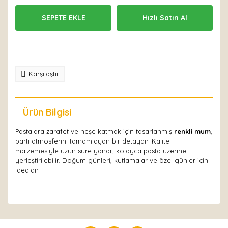
SEPETE EKLE
Hızlı Satın Al
Karşılaştır
Ürün Bilgisi
Yorumlar
Pastalara zarafet ve neşe katmak için tasarlanmış
renkli mum
,
parti atmosferini tamamlayan bir detaydır. Kaliteli
malzemesiyle uzun süre yanar, kolayca pasta üzerine
yerleştirilebilir. Doğum günleri, kutlamalar ve özel günler için
idealdir.
Bu ürüne ilk yorumu siz yapın!