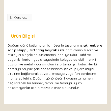
Karşılaştır
Ürün Bilgisi
Yorumlar
Doğum günü kutlamaları için özenle tasarlanmış
şık renklere
sahip Happy Birthday bayrak seti
, parti alanınızı zarif ve
etkileyici bir şekilde süslemenin ideal yoludur. Hafif ve
dayanıklı karton yapısı sayesinde kolayca asılabilir, renkli
yazıları ve metalik yansımaları ile ortama ışıltı katar. Her bir
harf ayrı bayrak şeklinde tasarlanmıştır ve ip yardımıyla
birbirine bağlanarak duvara, masaya veya fon perdesine
monte edilebilir. Doğum gününüzün havasını tamamen
değiştirecek bu banner, temalı ve temaya uyumlu
dekorasyonlar için olmazsa olmaz bir üründür.
Bu ürüne ilk yorumu siz yapın!