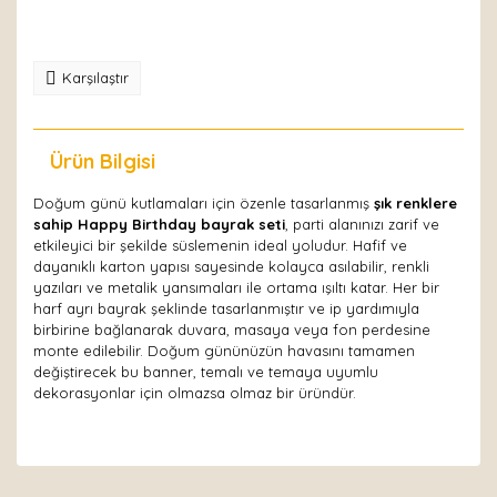
Karşılaştır
Ürün Bilgisi
Yorumlar
Doğum günü kutlamaları için özenle tasarlanmış
şık renklere
sahip Happy Birthday bayrak seti
, parti alanınızı zarif ve
etkileyici bir şekilde süslemenin ideal yoludur. Hafif ve
dayanıklı karton yapısı sayesinde kolayca asılabilir, renkli
yazıları ve metalik yansımaları ile ortama ışıltı katar. Her bir
harf ayrı bayrak şeklinde tasarlanmıştır ve ip yardımıyla
birbirine bağlanarak duvara, masaya veya fon perdesine
monte edilebilir. Doğum gününüzün havasını tamamen
değiştirecek bu banner, temalı ve temaya uyumlu
dekorasyonlar için olmazsa olmaz bir üründür.
Bu ürüne ilk yorumu siz yapın!