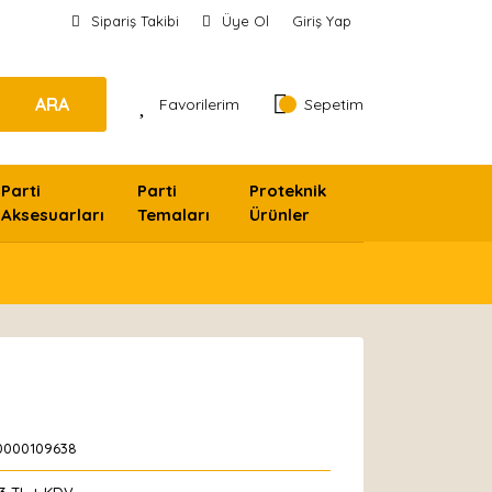
Sipariş Takibi
Üye Ol
Giriş Yap
ARA
Favorilerim
Sepetim
Parti
Parti
Proteknik
Aksesuarları
Temaları
Ürünler
0000109638