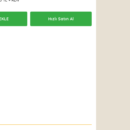
33 TL + KDV
EKLE
Hızlı Satın Al
 Et
Yorum Yaz