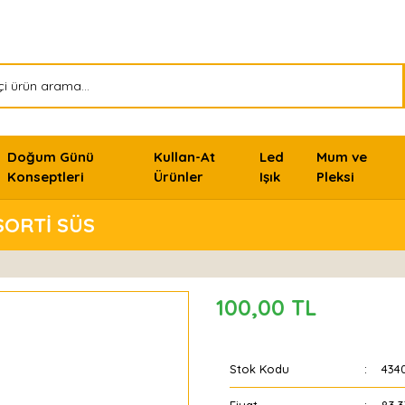
Doğum Günü
Kullan-At
Led
Mum ve
Konseptleri
Ürünler
Işık
Pleksi
SORTİ SÜS
100,00 TL
Stok Kodu
434