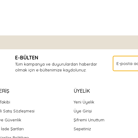
Bu ürüne ilk yorumu siz yapın!
E-BÜLTEN
Yorum Yaz
Tüm kampanya ve duyurulardan haberdar
olmak için e-bültenimize kaydolunuz.
ERİŞ
ÜYELİK
Takibi
Yeni Üyelik
i Satış Sözleşmesi
Üye Girişi
 ve Güvenlik
Şifremi Unuttum
 İade Şartları
Sepetiniz
Veriler Politikası