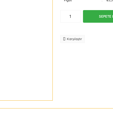
Fiyat
83,
SEPETE 
Tavsiye
Karşılaştır