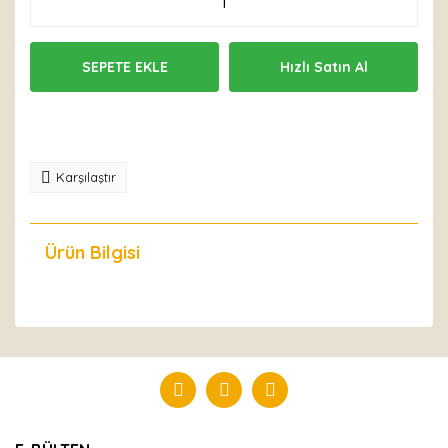
SEPETE EKLE
Hızlı Satın Al
Karşılaştır
Ürün Bilgisi
Yorumlar
Bu ürüne ilk yorumu siz yapın!
Yorum Yaz