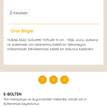
Karşılaştır
Ürün Bilgisi
Yorumlar
YILBAŞI AĞAÇ SÜSLEME TOPLARI 10 cm - YEŞİL ürünü, kutlama
ve süslemeler için tasarlanmış kaliteli bir dekorasyon
malzemesidir. Etkinliklerinize estetik bir dokunuş kazandırır.
Bu ürüne ilk yorumu siz yapın!
Yorum Yaz
E-BÜLTEN
Tüm kampanya ve duyurulardan haberdar olmak için e-
bültenimize kaydolunuz.