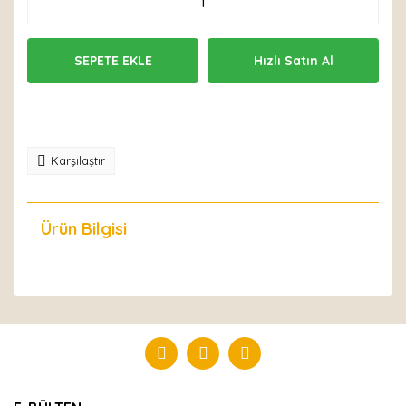
SEPETE EKLE
Hızlı Satın Al
Karşılaştır
Ürün Bilgisi
Yorumlar
Bu ürüne ilk yorumu siz yapın!
Yorum Yaz