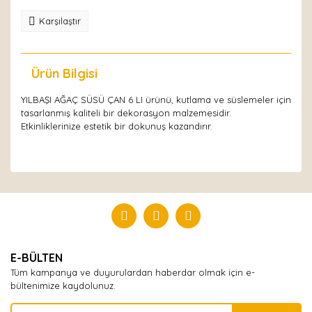
Karşılaştır
Ürün Bilgisi
Yorumlar
YILBAŞI AĞAÇ SÜSÜ ÇAN 6 LI ürünü, kutlama ve süslemeler için
tasarlanmış kaliteli bir dekorasyon malzemesidir.
Etkinliklerinize estetik bir dokunuş kazandırır.
Bu ürüne ilk yorumu siz yapın!
Yorum Yaz
E-BÜLTEN
Tüm kampanya ve duyurulardan haberdar olmak için e-
bültenimize kaydolunuz.