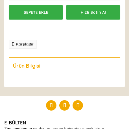
SEPETE EKLE
Hızlı Satın Al
Karşılaştır
Ürün Bilgisi
Yorumlar
Bu ürüne ilk yorumu siz yapın!
Yorum Yaz
E-BÜLTEN
Tüm kampanya ve duyurulardan haberdar olmak için e-