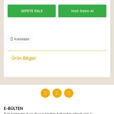
SEPETE EKLE
Hızlı Satın Al
Karşılaştır
Ürün Bilgisi
Yorumlar
Bu ürüne ilk yorumu siz yapın!
Yorum Yaz
E-BÜLTEN
Tüm kampanya ve duyurulardan haberdar olmak için e-