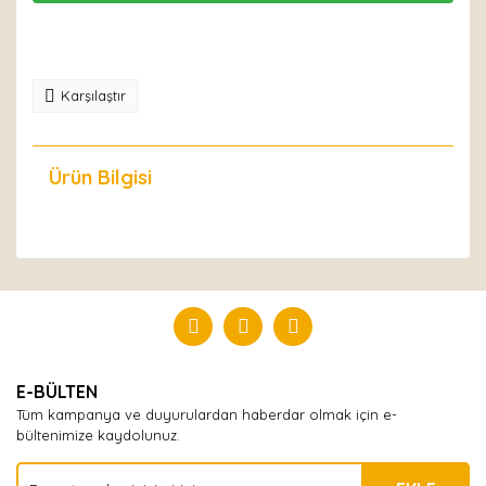
Karşılaştır
Ürün Bilgisi
Yorumlar
Bu ürüne ilk yorumu siz yapın!
Yorum Yaz
E-BÜLTEN
Tüm kampanya ve duyurulardan haberdar olmak için e-
bültenimize kaydolunuz.