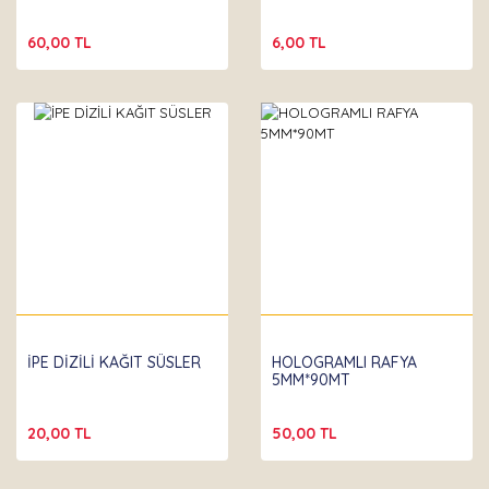
60,00 TL
6,00 TL
Partibeta
Partibeta
İPE DİZİLİ KAĞIT SÜSLER
HOLOGRAMLI RAFYA
5MM*90MT
20,00 TL
50,00 TL