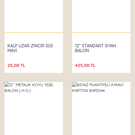
Partibeta
Partibeta
KALP UZAR ZİNCİR SÜS
12'' STANDART SİYAH
MAVİ
BALON
25,00 TL
425,00 TL