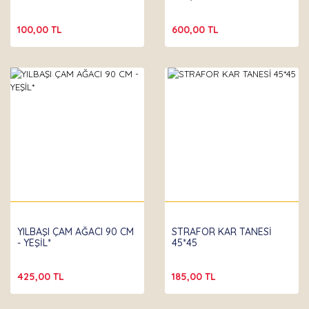
100,00 TL
600,00 TL
Partibeta
Partibeta
YILBAŞI ÇAM AĞACI 90 CM
STRAFOR KAR TANESİ
- YEŞİL*
45*45
425,00 TL
185,00 TL