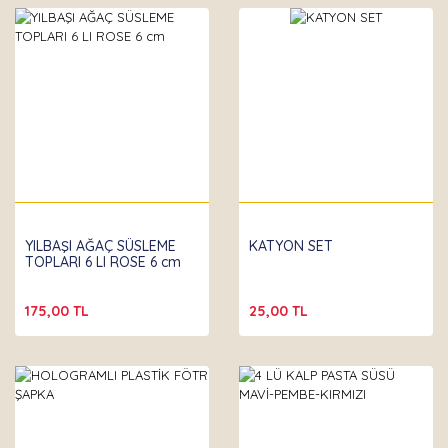
Partibeta
Partibeta
YILBAŞI AĞAÇ SÜSLEME
KATYON SET
TOPLARI 6 LI ROSE 6 cm
175,00 TL
25,00 TL