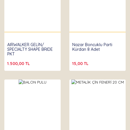
Partibeta
Partibeta
AIRWALKER GELİN/
Nazar Boncuklu Parti
SPECIALTY SHAPE BRIDE
Kürdan 8 Adet
PKT
1.500,00 TL
15,00 TL