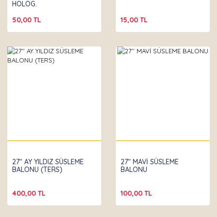
HOLOG.
50,00 TL
15,00 TL
Partibeta
Partibeta
27'' AY YILDIZ SÜSLEME
27'' MAVİ SÜSLEME
BALONU (TERS)
BALONU
400,00 TL
100,00 TL