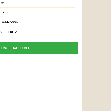
ner
ibeta
5344465008
83 TL + KDV
ELİNCE HABER VER
 Et
Yorum Yaz