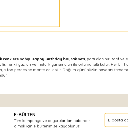
ık renklere sahip Happy Birthday bayrak seti
, parti alanınızı zarif ve
ir, renkli yazıları ve metalik yansımaları ile ortama ışıltı katar. Her bir h
veya fon perdesine monte edilebilir. Doğum gününüzün havasını tamame
dür.
Bu ürüne ilk yorumu siz yapın!
E-BÜLTEN
Yorum Yaz
Tüm kampanya ve duyurulardan haberdar
olmak için e-bültenimize kaydolunuz.