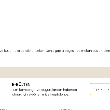
ik ve kutlamalarda dikkat çeker. Geniş yapısı sayesinde mekân süslemelerin
Bu ürüne ilk yorumu siz yapın!
E-BÜLTEN
Yorum Yaz
Tüm kampanya ve duyurulardan haberdar
olmak için e-bültenimize kaydolunuz.