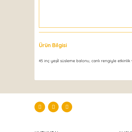
Ürün Bilgisi
Yorumlar
45 inç yeşi̇l süsleme balonu, canlı rengiyle etkinl