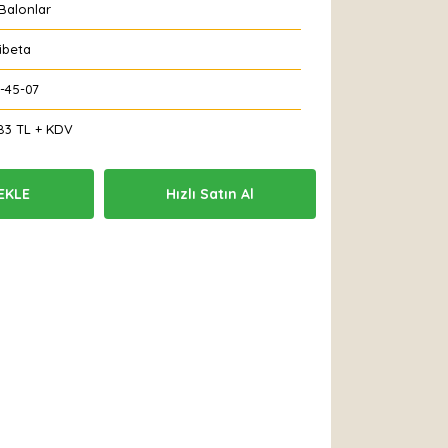
Balonlar
ibeta
-45-07
83 TL + KDV
EKLE
Hızlı Satın Al
 Et
Yorum Yaz