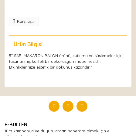
Karşılaştır
Ürün Bilgisi
Yorumlar
5" SARI MAKARON BALON ürünü, kutlama ve süslemeler için
tasarlanmış kaliteli bir dekorasyon malzemesidir.
Etkinliklerinize estetik bir dokunuş kazandırır.
Bu ürüne ilk yorumu siz yapın!
Yorum Yaz
E-BÜLTEN
Tüm kampanya ve duyurulardan haberdar olmak için e-