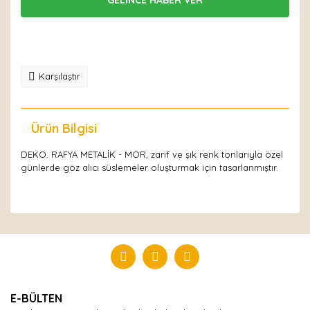
Karşılaştır
Ürün Bilgisi
Yorumlar
DEKO. RAFYA METALİK - MOR, zarif ve şık renk tonlarıyla özel
günlerde göz alıcı süslemeler oluşturmak için tasarlanmıştır.
Bu ürüne ilk yorumu siz yapın!
Yorum Yaz
E-BÜLTEN