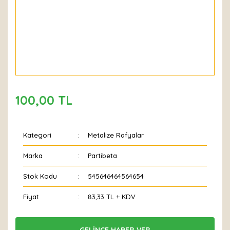
100,00 TL
Kategori
Metalize Rafyalar
Marka
Partibeta
Stok Kodu
545646464564654
Fiyat
83,33 TL + KDV
GELİNCE HABER VER