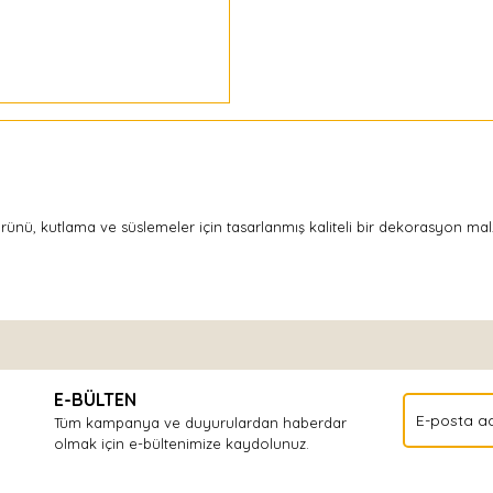
 kutlama ve süslemeler için tasarlanmış kaliteli bir dekorasyon malzem
Bu ürüne ilk yorumu siz yapın!
E-BÜLTEN
Yorum Yaz
Tüm kampanya ve duyurulardan haberdar
olmak için e-bültenimize kaydolunuz.