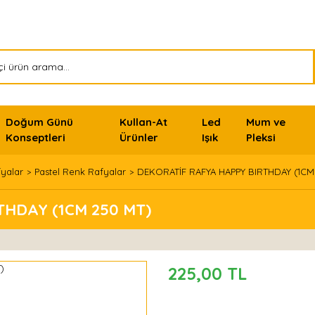
Doğum Günü
Kullan-At
Led
Mum ve
Konseptleri
Ürünler
Işık
Pleksi
fyalar
Pastel Renk Rafyalar
DEKORATİF RAFYA HAPPY BIRTHDAY (1CM
HDAY (1CM 250 MT)
225,00 TL