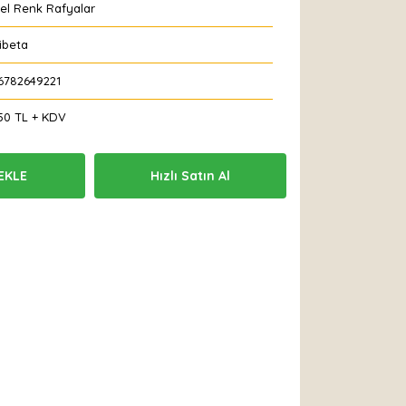
el Renk Rafyalar
ibeta
6782649221
50 TL + KDV
EKLE
Hızlı Satın Al
 Et
Yorum Yaz