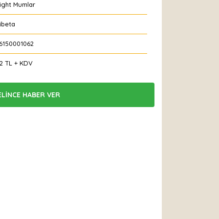
ight Mumlar
ibeta
6150001062
92 TL + KDV
ELİNCE HABER VER
 Et
Yorum Yaz