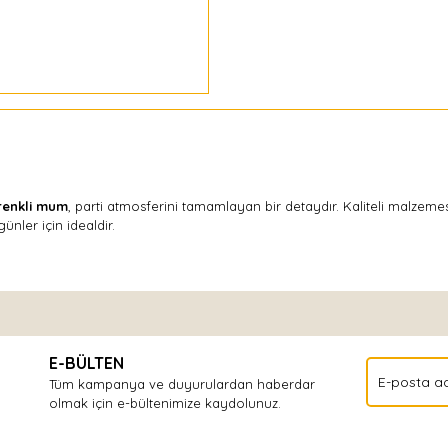
renkli mum
, parti atmosferini tamamlayan bir detaydır. Kaliteli malzem
ünler için idealdir.
Bu ürüne ilk yorumu siz yapın!
E-BÜLTEN
Yorum Yaz
Tüm kampanya ve duyurulardan haberdar
olmak için e-bültenimize kaydolunuz.